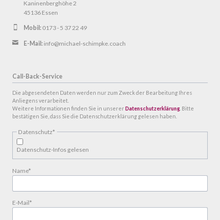
Kaninenberghöhe 2
45136 Essen
Mobil:
0173 - 5 37 22 49
E-Mail:
info@michael-schimpke.coach
Call-Back-Service
Die abgesendeten Daten werden nur zum Zweck der Bearbeitung Ihres
Anliegens verarbeitet.
Weitere Informationen finden Sie in unserer
Datenschutzerklärung
. Bitte
bestätigen Sie, dass Sie die Datenschutzerklärung gelesen haben.
Pflichtfeld
Datenschutz
*
Datenschutz-Infos gelesen
Pflichtfeld
Name
*
Pflichtfeld
E-Mail
*