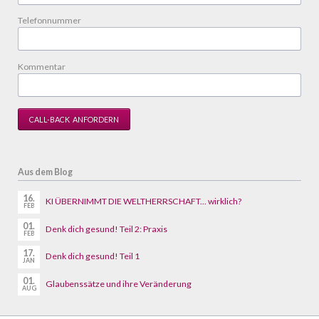
Telefonnummer
Kommentar
CALL-BACK ANFORDERN
Aus dem Blog
16.
KI ÜBERNIMMT DIE WELTHERRSCHAFT... wirklich?
FEB
01.
Denk dich gesund! Teil 2: Praxis
FEB
17.
Denk dich gesund! Teil 1
JAN
01.
Glaubenssätze und ihre Veränderung
AUG