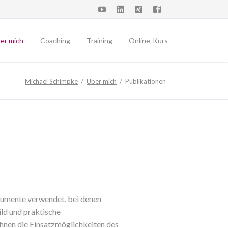
Navigation
überspringen
er mich
Coaching
Training
Online-Kurs
fil
Führungskräfte
Michael Schimpke
Über mich
Publikationen
tegratives Coaching
Privatklienten
Supervision
operationen
ckart Brenne
ntakt/Anfahrt
rminvereinbarung
rumente verwendet, bei denen
ld und praktische
Ihnen die Einsatzmöglichkeiten des