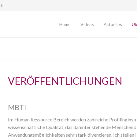
ch
Home
Videos
Aktuelles
Üb
Offene Seminare
Pro
Blog
In
Podcast
Ko
VERÖFFENTLICHUNGEN
E
Ko
Te
MBTI
Im Human Ressource Bereich werden zahlreiche Profilinginst
wissenschaftliche Qualität, das dahinter stehende Menschenbi
Anwendungsmöglichkeiten sehr stark divergieren. Ich stellen 