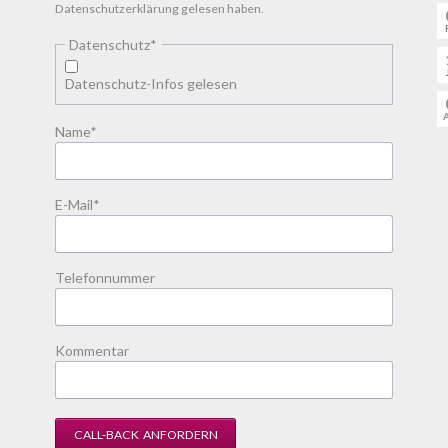
Datenschutzerklärung gelesen haben.
Pflichtfeld
Datenschutz
*
Datenschutz-Infos gelesen
Pflichtfeld
Name
*
Pflichtfeld
E-Mail
*
Telefonnummer
Kommentar
CALL-BACK ANFORDERN