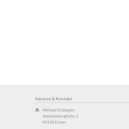
Adresse & Kontakt
Michael Schimpke
Kaninenberghöhe 2
45136 Essen