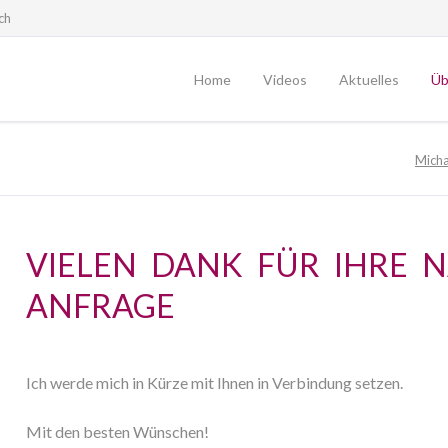
ch
Home
Videos
Aktuelles
Üb
Offene Seminare
Pro
Micha
Blog
In
Podcast
Pu
Ko
VIELEN DANK FÜR IHRE N
E
ANFRAGE
Ko
Te
Ich werde mich in Kürze mit Ihnen in Verbindung setzen.
Mit den besten Wünschen!