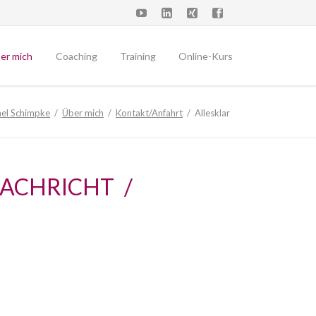
Navigation
überspringen
er mich
Coaching
Training
Online-Kurs
fil
Führungskräfte
el Schimpke
Über mich
Kontakt/Anfahrt
Allesklar
tegratives Coaching
Privatklienten
blikationen
Supervision
operationen
ACHRICHT /
ckart Brenne
ntakt/Anfahrt
rminvereinbarung