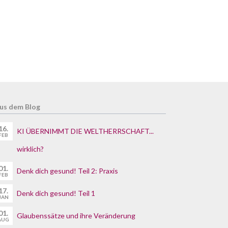
us dem Blog
16.
KI ÜBERNIMMT DIE WELTHERRSCHAFT...
FEB
wirklich?
01.
Denk dich gesund! Teil 2: Praxis
FEB
17.
Denk dich gesund! Teil 1
JAN
01.
Glaubenssätze und ihre Veränderung
AUG