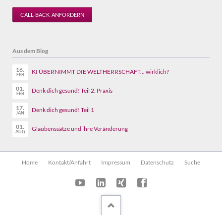
CALL-BACK ANFORDERN
Aus dem Blog
16.
KI ÜBERNIMMT DIE WELTHERRSCHAFT... wirklich?
FEB
01.
Denk dich gesund! Teil 2: Praxis
FEB
17.
Denk dich gesund! Teil 1
JAN
01.
Glaubenssätze und ihre Veränderung
AUG
Navigation
Home
Kontakt/Anfahrt
Impressum
Datenschutz
Suche
überspringen