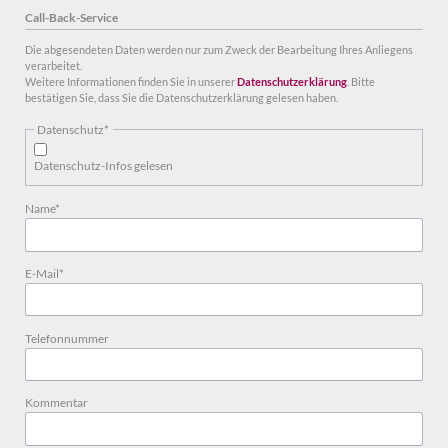
Call-Back-Service
Die abgesendeten Daten werden nur zum Zweck der Bearbeitung Ihres Anliegens
verarbeitet.
Weitere Informationen finden Sie in unserer
Datenschutzerklärung
. Bitte
bestätigen Sie, dass Sie die Datenschutzerklärung gelesen haben.
Pflichtfeld
Datenschutz
*
Datenschutz-Infos gelesen
Pflichtfeld
Name
*
Pflichtfeld
E-Mail
*
Telefonnummer
Kommentar